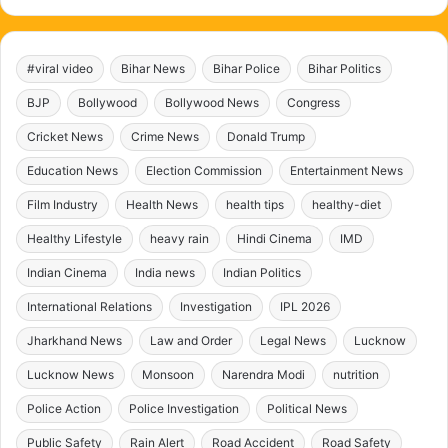
#viral video
Bihar News
Bihar Police
Bihar Politics
BJP
Bollywood
Bollywood News
Congress
Cricket News
Crime News
Donald Trump
Education News
Election Commission
Entertainment News
Film Industry
Health News
health tips
healthy-diet
Healthy Lifestyle
heavy rain
Hindi Cinema
IMD
Indian Cinema
India news
Indian Politics
International Relations
Investigation
IPL 2026
Jharkhand News
Law and Order
Legal News
Lucknow
Lucknow News
Monsoon
Narendra Modi
nutrition
Police Action
Police Investigation
Political News
Public Safety
Rain Alert
Road Accident
Road Safety