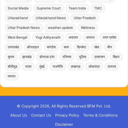
Social Media
Supreme Court
Team India
TMC
Uttarakhand
Uttarakhand News
Uttar Pradesh
Uttar Pradesh News
weather update
Wellness
West Bengal
Yogi Adityanath
अदालत
अपराध
उत्तर प्रदेश
उत्तराखंड
ऑनलाइन
कांग्रेस
काम
क्रिकेट
खेल
चीन
चुनाव
झारखंड
डोनाल्ड ट्रंप
परिणाम
पुलिस
प्रशासन
बिहार
बॉलीवुड
भारत
मुंबई
राजनीति
लखनऊ
लोकतंत्र
वायरल
व्यापार
© Copyright 2026, All Rights Reserved BFM Pvt. Ltd.
About Us
Contact Us
Privacy Policy
Terms & Conditions
Disclaimer