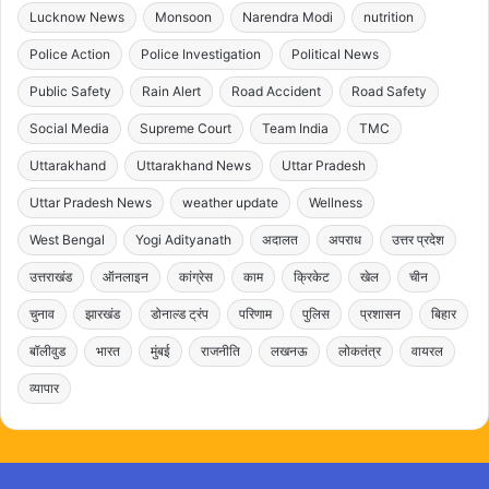
Lucknow News
Monsoon
Narendra Modi
nutrition
Police Action
Police Investigation
Political News
Public Safety
Rain Alert
Road Accident
Road Safety
Social Media
Supreme Court
Team India
TMC
Uttarakhand
Uttarakhand News
Uttar Pradesh
Uttar Pradesh News
weather update
Wellness
West Bengal
Yogi Adityanath
अदालत
अपराध
उत्तर प्रदेश
उत्तराखंड
ऑनलाइन
कांग्रेस
काम
क्रिकेट
खेल
चीन
चुनाव
झारखंड
डोनाल्ड ट्रंप
परिणाम
पुलिस
प्रशासन
बिहार
बॉलीवुड
भारत
मुंबई
राजनीति
लखनऊ
लोकतंत्र
वायरल
व्यापार