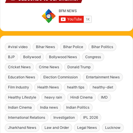
#viral video
Bihar News
Bihar Police
Bihar Politics
BJP
Bollywood
Bollywood News
Congress
Cricket News
Crime News
Donald Trump
Education News
Election Commission
Entertainment News
Film Industry
Health News
health tips
healthy-diet
Healthy Lifestyle
heavy rain
Hindi Cinema
IMD
Indian Cinema
India news
Indian Politics
International Relations
Investigation
IPL 2026
Jharkhand News
Law and Order
Legal News
Lucknow