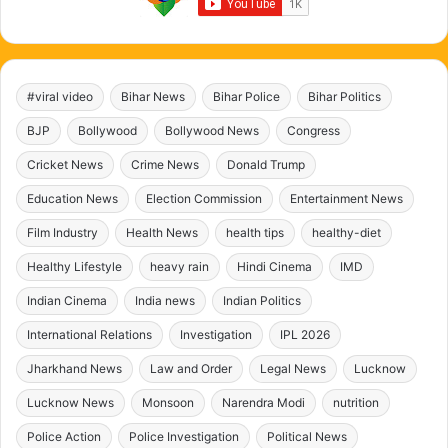
#viral video
Bihar News
Bihar Police
Bihar Politics
BJP
Bollywood
Bollywood News
Congress
Cricket News
Crime News
Donald Trump
Education News
Election Commission
Entertainment News
Film Industry
Health News
health tips
healthy-diet
Healthy Lifestyle
heavy rain
Hindi Cinema
IMD
Indian Cinema
India news
Indian Politics
International Relations
Investigation
IPL 2026
Jharkhand News
Law and Order
Legal News
Lucknow
Lucknow News
Monsoon
Narendra Modi
nutrition
Police Action
Police Investigation
Political News