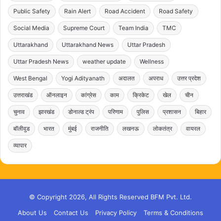
Public Safety
Rain Alert
Road Accident
Road Safety
Social Media
Supreme Court
Team India
TMC
Uttarakhand
Uttarakhand News
Uttar Pradesh
Uttar Pradesh News
weather update
Wellness
West Bengal
Yogi Adityanath
अदालत
अपराध
उत्तर प्रदेश
उत्तराखंड
ऑनलाइन
कांग्रेस
काम
क्रिकेट
खेल
चीन
चुनाव
झारखंड
डोनाल्ड ट्रंप
परिणाम
पुलिस
प्रशासन
बिहार
बॉलीवुड
भारत
मुंबई
राजनीति
लखनऊ
लोकतंत्र
वायरल
व्यापार
© Copyright 2026, All Rights Reserved BFM Pvt. Ltd.
About Us
Contact Us
Privacy Policy
Terms & Conditions