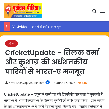
Search
M
ViralVideo – ट्रेन में तोड़फोड़ करते युवक का वीडियो वायरल, कार्रवाई की उठी मांग
स्पोर्ट्स
CricketUpdate – तिलक वर्मा
और कुशाग्र की अर्धशतकीय
पारियों से भारत-ए मजबूत
Krati Kashyap "Journalist"
June 17, 2026
515
CricketUpdate –
दांबुला में खेली जा रही त्रिकोणीय श्रृंखला के मुकाबले में
भारत-ए ने अफगानिस्तान-ए के खिलाफ चुनौतीपूर्ण स्कोर खड़ा किया। टॉस जीतने
के बाद अफगानिस्तान-ए ने पहले गेंदबाजी चुनी, जिसके बाद भारतीय बल्लेबाजों ने