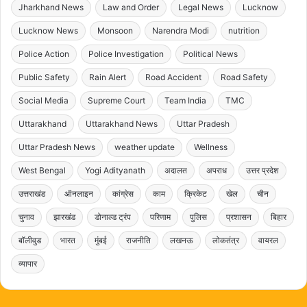
Jharkhand News
Law and Order
Legal News
Lucknow
Lucknow News
Monsoon
Narendra Modi
nutrition
Police Action
Police Investigation
Political News
Public Safety
Rain Alert
Road Accident
Road Safety
Social Media
Supreme Court
Team India
TMC
Uttarakhand
Uttarakhand News
Uttar Pradesh
Uttar Pradesh News
weather update
Wellness
West Bengal
Yogi Adityanath
अदालत
अपराध
उत्तर प्रदेश
उत्तराखंड
ऑनलाइन
कांग्रेस
काम
क्रिकेट
खेल
चीन
चुनाव
झारखंड
डोनाल्ड ट्रंप
परिणाम
पुलिस
प्रशासन
बिहार
बॉलीवुड
भारत
मुंबई
राजनीति
लखनऊ
लोकतंत्र
वायरल
व्यापार