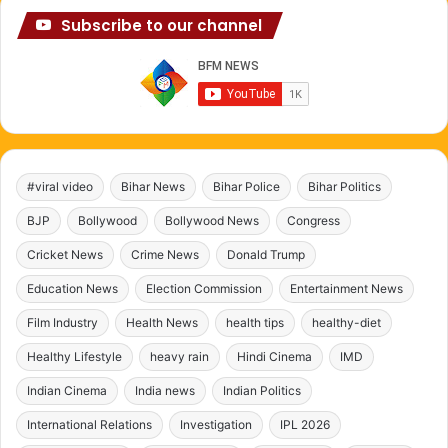
Subscribe to our channel
#viral video
Bihar News
Bihar Police
Bihar Politics
BJP
Bollywood
Bollywood News
Congress
Cricket News
Crime News
Donald Trump
Education News
Election Commission
Entertainment News
Film Industry
Health News
health tips
healthy-diet
Healthy Lifestyle
heavy rain
Hindi Cinema
IMD
Indian Cinema
India news
Indian Politics
International Relations
Investigation
IPL 2026