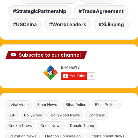
StrategicPartnership
TradeAgreement
USChina
WorldLeaders
XiJinping
Subscribe to our channel
#viral video
Bihar News
Bihar Police
Bihar Politics
BJP
Bollywood
Bollywood News
Congress
Cricket News
Crime News
Donald Trump
Education News
Election Commission
Entertainment News