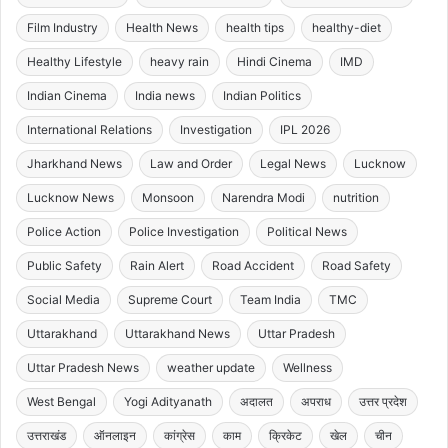
Film Industry
Health News
health tips
healthy-diet
Healthy Lifestyle
heavy rain
Hindi Cinema
IMD
Indian Cinema
India news
Indian Politics
International Relations
Investigation
IPL 2026
Jharkhand News
Law and Order
Legal News
Lucknow
Lucknow News
Monsoon
Narendra Modi
nutrition
Police Action
Police Investigation
Political News
Public Safety
Rain Alert
Road Accident
Road Safety
Social Media
Supreme Court
Team India
TMC
Uttarakhand
Uttarakhand News
Uttar Pradesh
Uttar Pradesh News
weather update
Wellness
West Bengal
Yogi Adityanath
अदालत
अपराध
उत्तर प्रदेश
उत्तराखंड
ऑनलाइन
कांग्रेस
काम
क्रिकेट
खेल
चीन