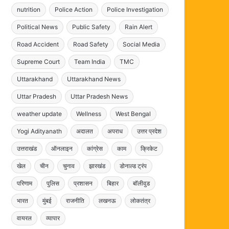
nutrition
Police Action
Police Investigation
Political News
Public Safety
Rain Alert
Road Accident
Road Safety
Social Media
Supreme Court
Team India
TMC
Uttarakhand
Uttarakhand News
Uttar Pradesh
Uttar Pradesh News
weather update
Wellness
West Bengal
Yogi Adityanath
अदालत
अपराध
उत्तर प्रदेश
उत्तराखंड
ऑनलाइन
कांग्रेस
काम
क्रिकेट
खेल
चीन
चुनाव
झारखंड
डोनाल्ड ट्रंप
परिणाम
पुलिस
प्रशासन
बिहार
बॉलीवुड
भारत
मुंबई
राजनीति
लखनऊ
लोकतंत्र
वायरल
व्यापार