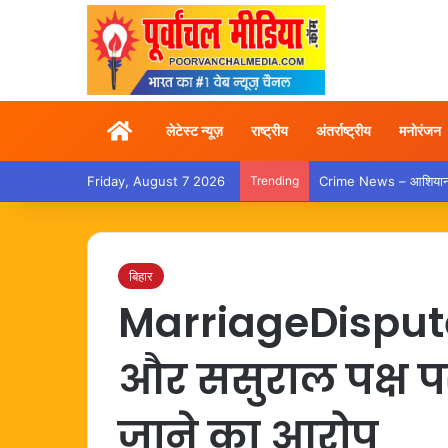
Home
लेटेस्ट न्यूज़
राष्ट्रीय
अंतर्राष्ट्रीय
मनोरंजन
Friday, August 7 2026
Trending
Crime News – आशियाना मे
बिहार
MarriageDispute 
और ससुराल पक्ष पर
जाने का आरोप