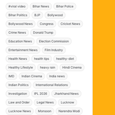
#viral video
Bihar News
Bihar Police
Bihar Politics
BJP
Bollywood
Bollywood News
Congress
Cricket News
Crime News
Donald Trump
Education News
Election Commission
Entertainment News
Film Industry
Health News
health tips
healthy-diet
Healthy Lifestyle
heavy rain
Hindi Cinema
IMD
Indian Cinema
India news
Indian Politics
International Relations
Investigation
IPL 2026
Jharkhand News
Law and Order
Legal News
Lucknow
Lucknow News
Monsoon
Narendra Modi