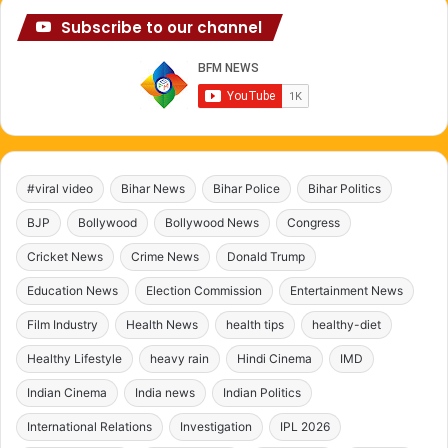
Subscribe to our channel
#viral video
Bihar News
Bihar Police
Bihar Politics
BJP
Bollywood
Bollywood News
Congress
Cricket News
Crime News
Donald Trump
Education News
Election Commission
Entertainment News
Film Industry
Health News
health tips
healthy-diet
Healthy Lifestyle
heavy rain
Hindi Cinema
IMD
Indian Cinema
India news
Indian Politics
International Relations
Investigation
IPL 2026