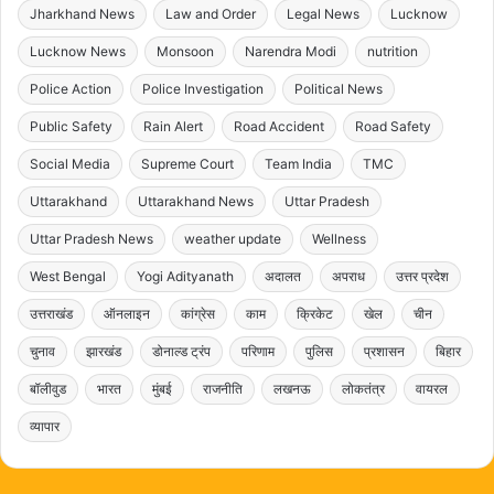
Jharkhand News
Law and Order
Legal News
Lucknow
Lucknow News
Monsoon
Narendra Modi
nutrition
Police Action
Police Investigation
Political News
Public Safety
Rain Alert
Road Accident
Road Safety
Social Media
Supreme Court
Team India
TMC
Uttarakhand
Uttarakhand News
Uttar Pradesh
Uttar Pradesh News
weather update
Wellness
West Bengal
Yogi Adityanath
अदालत
अपराध
उत्तर प्रदेश
उत्तराखंड
ऑनलाइन
कांग्रेस
काम
क्रिकेट
खेल
चीन
चुनाव
झारखंड
डोनाल्ड ट्रंप
परिणाम
पुलिस
प्रशासन
बिहार
बॉलीवुड
भारत
मुंबई
राजनीति
लखनऊ
लोकतंत्र
वायरल
व्यापार