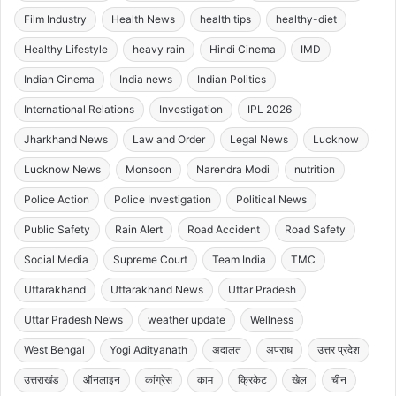
Film Industry
Health News
health tips
healthy-diet
Healthy Lifestyle
heavy rain
Hindi Cinema
IMD
Indian Cinema
India news
Indian Politics
International Relations
Investigation
IPL 2026
Jharkhand News
Law and Order
Legal News
Lucknow
Lucknow News
Monsoon
Narendra Modi
nutrition
Police Action
Police Investigation
Political News
Public Safety
Rain Alert
Road Accident
Road Safety
Social Media
Supreme Court
Team India
TMC
Uttarakhand
Uttarakhand News
Uttar Pradesh
Uttar Pradesh News
weather update
Wellness
West Bengal
Yogi Adityanath
अदालत
अपराध
उत्तर प्रदेश
उत्तराखंड
ऑनलाइन
कांग्रेस
काम
क्रिकेट
खेल
चीन