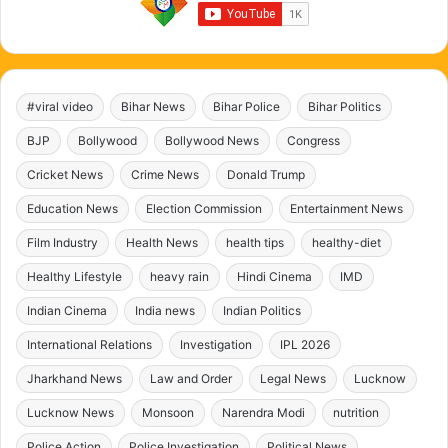
#viral video
Bihar News
Bihar Police
Bihar Politics
BJP
Bollywood
Bollywood News
Congress
Cricket News
Crime News
Donald Trump
Education News
Election Commission
Entertainment News
Film Industry
Health News
health tips
healthy-diet
Healthy Lifestyle
heavy rain
Hindi Cinema
IMD
Indian Cinema
India news
Indian Politics
International Relations
Investigation
IPL 2026
Jharkhand News
Law and Order
Legal News
Lucknow
Lucknow News
Monsoon
Narendra Modi
nutrition
Police Action
Police Investigation
Political News