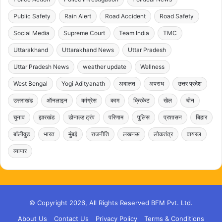
Public Safety
Rain Alert
Road Accident
Road Safety
Social Media
Supreme Court
Team India
TMC
Uttarakhand
Uttarakhand News
Uttar Pradesh
Uttar Pradesh News
weather update
Wellness
West Bengal
Yogi Adityanath
अदालत
अपराध
उत्तर प्रदेश
उत्तराखंड
ऑनलाइन
कांग्रेस
काम
क्रिकेट
खेल
चीन
चुनाव
झारखंड
डोनाल्ड ट्रंप
परिणाम
पुलिस
प्रशासन
बिहार
बॉलीवुड
भारत
मुंबई
राजनीति
लखनऊ
लोकतंत्र
वायरल
व्यापार
© Copyright 2026, All Rights Reserved BFM Pvt. Ltd.
About Us
Contact Us
Privacy Policy
Terms & Conditions