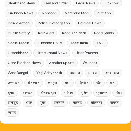
Jharkhand News
Law and Order
Legal News
Lucknow
Lucknow News
Monsoon
Narendra Modi
nutrition
Police Action
Police Investigation
Political News
Public Safety
Rain Alert
Road Accident
Road Safety
Social Media
Supreme Court
Team India
TMC
Uttarakhand
Uttarakhand News
Uttar Pradesh
Uttar Pradesh News
weather update
Wellness
West Bengal
Yogi Adityanath
अदालत
अपराध
उत्तर प्रदेश
उत्तराखंड
ऑनलाइन
कांग्रेस
काम
क्रिकेट
खेल
चीन
चुनाव
झारखंड
डोनाल्ड ट्रंप
परिणाम
पुलिस
प्रशासन
बिहार
बॉलीवुड
भारत
मुंबई
राजनीति
लखनऊ
लोकतंत्र
वायरल
व्यापार