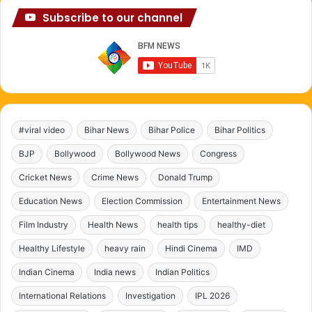
Subscribe to our channel
#viral video
Bihar News
Bihar Police
Bihar Politics
BJP
Bollywood
Bollywood News
Congress
Cricket News
Crime News
Donald Trump
Education News
Election Commission
Entertainment News
Film Industry
Health News
health tips
healthy-diet
Healthy Lifestyle
heavy rain
Hindi Cinema
IMD
Indian Cinema
India news
Indian Politics
International Relations
Investigation
IPL 2026