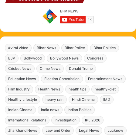
#viral video
Bihar News
Bihar Police
Bihar Politics
BJP
Bollywood
Bollywood News
Congress
Cricket News
Crime News
Donald Trump
Education News
Election Commission
Entertainment News
Film Industry
Health News
health tips
healthy-diet
Healthy Lifestyle
heavy rain
Hindi Cinema
IMD
Indian Cinema
India news
Indian Politics
International Relations
Investigation
IPL 2026
Jharkhand News
Law and Order
Legal News
Lucknow