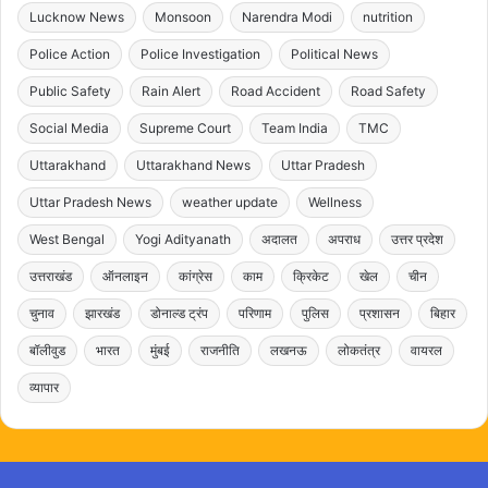
Lucknow News
Monsoon
Narendra Modi
nutrition
Police Action
Police Investigation
Political News
Public Safety
Rain Alert
Road Accident
Road Safety
Social Media
Supreme Court
Team India
TMC
Uttarakhand
Uttarakhand News
Uttar Pradesh
Uttar Pradesh News
weather update
Wellness
West Bengal
Yogi Adityanath
अदालत
अपराध
उत्तर प्रदेश
उत्तराखंड
ऑनलाइन
कांग्रेस
काम
क्रिकेट
खेल
चीन
चुनाव
झारखंड
डोनाल्ड ट्रंप
परिणाम
पुलिस
प्रशासन
बिहार
बॉलीवुड
भारत
मुंबई
राजनीति
लखनऊ
लोकतंत्र
वायरल
व्यापार