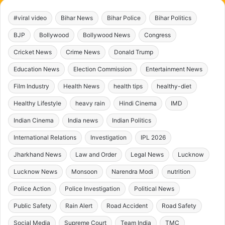
#viral video
Bihar News
Bihar Police
Bihar Politics
BJP
Bollywood
Bollywood News
Congress
Cricket News
Crime News
Donald Trump
Education News
Election Commission
Entertainment News
Film Industry
Health News
health tips
healthy-diet
Healthy Lifestyle
heavy rain
Hindi Cinema
IMD
Indian Cinema
India news
Indian Politics
International Relations
Investigation
IPL 2026
Jharkhand News
Law and Order
Legal News
Lucknow
Lucknow News
Monsoon
Narendra Modi
nutrition
Police Action
Police Investigation
Political News
Public Safety
Rain Alert
Road Accident
Road Safety
Social Media
Supreme Court
Team India
TMC