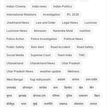
Indian Cinema
India news
Indian Politics
International Relations
Investigation
IPL 2026
Jharkhand News
Law and Order
Legal News
Lucknow
Lucknow News
Monsoon
Narendra Modi
nutrition
Police Action
Police Investigation
Political News
Public Safety
Rain Alert
Road Accident
Road Safety
Social Media
Supreme Court
Team India
TMC
Uttarakhand
Uttarakhand News
Uttar Pradesh
Uttar Pradesh News
weather update
Wellness
West Bengal
Yogi Adityanath
अदालत
अपराध
उत्तर प्रदेश
उत्तराखंड
ऑनलाइन
कांग्रेस
काम
क्रिकेट
खेल
चीन
चुनाव
झारखंड
डोनाल्ड ट्रंप
परिणाम
पुलिस
प्रशासन
बिहार
बॉलीवुड
भारत
मुंबई
राजनीति
लखनऊ
लोकतंत्र
वायरल