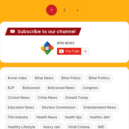
1
2
»
Subscribe to our channel
#viral video
Bihar News
Bihar Police
Bihar Politics
BJP
Bollywood
Bollywood News
Congress
Cricket News
Crime News
Donald Trump
Education News
Election Commission
Entertainment News
Film Industry
Health News
health tips
healthy-diet
Healthy Lifestyle
heavy rain
Hindi Cinema
IMD