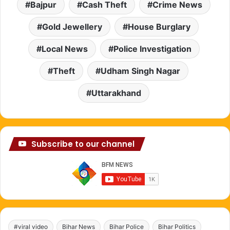
Bajpur
Cash Theft
Crime News
Gold Jewellery
House Burglary
Local News
Police Investigation
Theft
Udham Singh Nagar
Uttarakhand
Subscribe to our channel
#viral video
Bihar News
Bihar Police
Bihar Politics