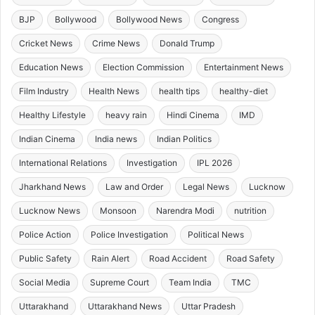
BJP
Bollywood
Bollywood News
Congress
Cricket News
Crime News
Donald Trump
Education News
Election Commission
Entertainment News
Film Industry
Health News
health tips
healthy-diet
Healthy Lifestyle
heavy rain
Hindi Cinema
IMD
Indian Cinema
India news
Indian Politics
International Relations
Investigation
IPL 2026
Jharkhand News
Law and Order
Legal News
Lucknow
Lucknow News
Monsoon
Narendra Modi
nutrition
Police Action
Police Investigation
Political News
Public Safety
Rain Alert
Road Accident
Road Safety
Social Media
Supreme Court
Team India
TMC
Uttarakhand
Uttarakhand News
Uttar Pradesh