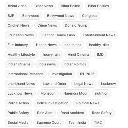
#viral video
Bihar News
Bihar Police
Bihar Politics
BJP
Bollywood
Bollywood News
Congress
Cricket News
Crime News
Donald Trump
Education News
Election Commission
Entertainment News
Film Industry
Health News
health tips
healthy-diet
Healthy Lifestyle
heavy rain
Hindi Cinema
IMD
Indian Cinema
India news
Indian Politics
International Relations
Investigation
IPL 2026
Jharkhand News
Law and Order
Legal News
Lucknow
Lucknow News
Monsoon
Narendra Modi
nutrition
Police Action
Police Investigation
Political News
Public Safety
Rain Alert
Road Accident
Road Safety
Social Media
Supreme Court
Team India
TMC