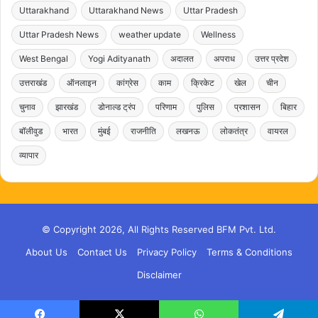
Uttarakhand
Uttarakhand News
Uttar Pradesh
Uttar Pradesh News
weather update
Wellness
West Bengal
Yogi Adityanath
अदालत
अपराध
उत्तर प्रदेश
उत्तराखंड
ऑनलाइन
कांग्रेस
काम
क्रिकेट
खेल
चीन
चुनाव
झारखंड
डोनाल्ड ट्रंप
परिणाम
पुलिस
प्रशासन
बिहार
बॉलीवुड
भारत
मुंबई
राजनीति
लखनऊ
लोकतंत्र
वायरल
व्यापार
© Copyright 2026, All Rights Reserved BFM Pvt. Ltd.
About Us
Contact Us
Privacy Policy
Terms & Conditions
Disclaimer