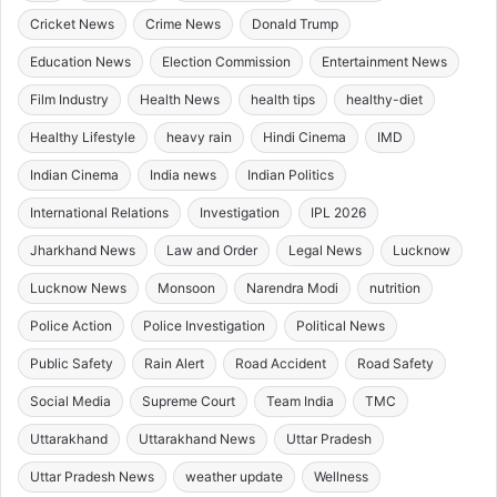
Cricket News
Crime News
Donald Trump
Education News
Election Commission
Entertainment News
Film Industry
Health News
health tips
healthy-diet
Healthy Lifestyle
heavy rain
Hindi Cinema
IMD
Indian Cinema
India news
Indian Politics
International Relations
Investigation
IPL 2026
Jharkhand News
Law and Order
Legal News
Lucknow
Lucknow News
Monsoon
Narendra Modi
nutrition
Police Action
Police Investigation
Political News
Public Safety
Rain Alert
Road Accident
Road Safety
Social Media
Supreme Court
Team India
TMC
Uttarakhand
Uttarakhand News
Uttar Pradesh
Uttar Pradesh News
weather update
Wellness