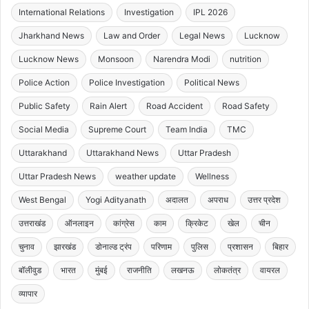
International Relations
Investigation
IPL 2026
Jharkhand News
Law and Order
Legal News
Lucknow
Lucknow News
Monsoon
Narendra Modi
nutrition
Police Action
Police Investigation
Political News
Public Safety
Rain Alert
Road Accident
Road Safety
Social Media
Supreme Court
Team India
TMC
Uttarakhand
Uttarakhand News
Uttar Pradesh
Uttar Pradesh News
weather update
Wellness
West Bengal
Yogi Adityanath
अदालत
अपराध
उत्तर प्रदेश
उत्तराखंड
ऑनलाइन
कांग्रेस
काम
क्रिकेट
खेल
चीन
चुनाव
झारखंड
डोनाल्ड ट्रंप
परिणाम
पुलिस
प्रशासन
बिहार
बॉलीवुड
भारत
मुंबई
राजनीति
लखनऊ
लोकतंत्र
वायरल
व्यापार