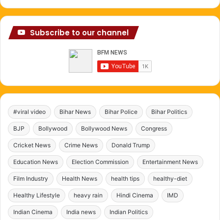
Subscribe to our channel
#viral video
Bihar News
Bihar Police
Bihar Politics
BJP
Bollywood
Bollywood News
Congress
Cricket News
Crime News
Donald Trump
Education News
Election Commission
Entertainment News
Film Industry
Health News
health tips
healthy-diet
Healthy Lifestyle
heavy rain
Hindi Cinema
IMD
Indian Cinema
India news
Indian Politics