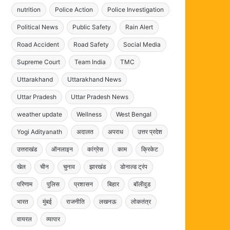
nutrition
Police Action
Police Investigation
Political News
Public Safety
Rain Alert
Road Accident
Road Safety
Social Media
Supreme Court
Team India
TMC
Uttarakhand
Uttarakhand News
Uttar Pradesh
Uttar Pradesh News
weather update
Wellness
West Bengal
Yogi Adityanath
अदालत
अपराध
उत्तर प्रदेश
उत्तराखंड
ऑनलाइन
कांग्रेस
काम
क्रिकेट
खेल
चीन
चुनाव
झारखंड
डोनाल्ड ट्रंप
परिणाम
पुलिस
प्रशासन
बिहार
बॉलीवुड
भारत
मुंबई
राजनीति
लखनऊ
लोकतंत्र
वायरल
व्यापार