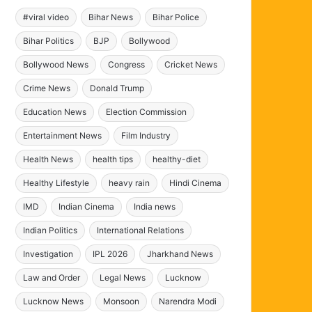
#viral video
Bihar News
Bihar Police
Bihar Politics
BJP
Bollywood
Bollywood News
Congress
Cricket News
Crime News
Donald Trump
Education News
Election Commission
Entertainment News
Film Industry
Health News
health tips
healthy-diet
Healthy Lifestyle
heavy rain
Hindi Cinema
IMD
Indian Cinema
India news
Indian Politics
International Relations
Investigation
IPL 2026
Jharkhand News
Law and Order
Legal News
Lucknow
Lucknow News
Monsoon
Narendra Modi