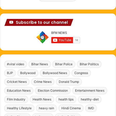
Subscribe to our channel
#viral video
Bihar News
Bihar Police
Bihar Politics
BJP
Bollywood
Bollywood News
Congress
Cricket News
Crime News
Donald Trump
Education News
Election Commission
Entertainment News
Film Industry
Health News
health tips
healthy-diet
Healthy Lifestyle
heavy rain
Hindi Cinema
IMD