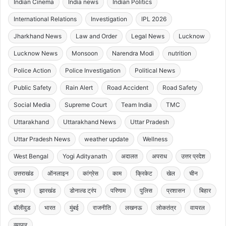
Indian Cinema
India news
Indian Politics
International Relations
Investigation
IPL 2026
Jharkhand News
Law and Order
Legal News
Lucknow
Lucknow News
Monsoon
Narendra Modi
nutrition
Police Action
Police Investigation
Political News
Public Safety
Rain Alert
Road Accident
Road Safety
Social Media
Supreme Court
Team India
TMC
Uttarakhand
Uttarakhand News
Uttar Pradesh
Uttar Pradesh News
weather update
Wellness
West Bengal
Yogi Adityanath
अदालत
अपराध
उत्तर प्रदेश
उत्तराखंड
ऑनलाइन
कांग्रेस
काम
क्रिकेट
खेल
चीन
चुनाव
झारखंड
डोनाल्ड ट्रंप
परिणाम
पुलिस
प्रशासन
बिहार
बॉलीवुड
भारत
मुंबई
राजनीति
लखनऊ
लोकतंत्र
वायरल
व्यापार