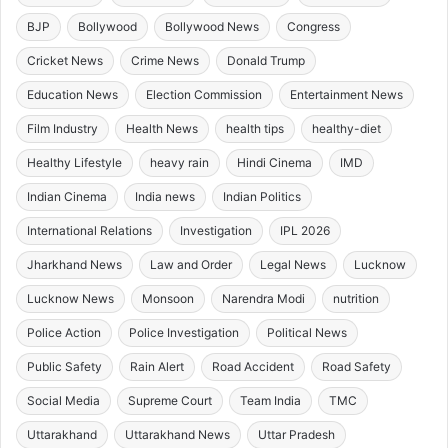
BJP
Bollywood
Bollywood News
Congress
Cricket News
Crime News
Donald Trump
Education News
Election Commission
Entertainment News
Film Industry
Health News
health tips
healthy-diet
Healthy Lifestyle
heavy rain
Hindi Cinema
IMD
Indian Cinema
India news
Indian Politics
International Relations
Investigation
IPL 2026
Jharkhand News
Law and Order
Legal News
Lucknow
Lucknow News
Monsoon
Narendra Modi
nutrition
Police Action
Police Investigation
Political News
Public Safety
Rain Alert
Road Accident
Road Safety
Social Media
Supreme Court
Team India
TMC
Uttarakhand
Uttarakhand News
Uttar Pradesh