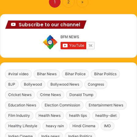
1
2
»
Subscribe to our channel
#viral video
Bihar News
Bihar Police
Bihar Politics
BJP
Bollywood
Bollywood News
Congress
Cricket News
Crime News
Donald Trump
Education News
Election Commission
Entertainment News
Film Industry
Health News
health tips
healthy-diet
Healthy Lifestyle
heavy rain
Hindi Cinema
IMD
Indian Cinema
India news
Indian Politics