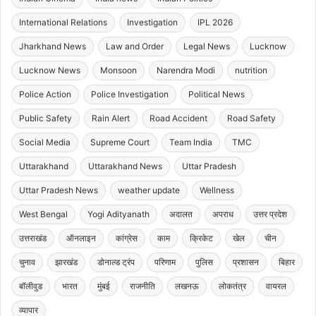
International Relations
Investigation
IPL 2026
Jharkhand News
Law and Order
Legal News
Lucknow
Lucknow News
Monsoon
Narendra Modi
nutrition
Police Action
Police Investigation
Political News
Public Safety
Rain Alert
Road Accident
Road Safety
Social Media
Supreme Court
Team India
TMC
Uttarakhand
Uttarakhand News
Uttar Pradesh
Uttar Pradesh News
weather update
Wellness
West Bengal
Yogi Adityanath
अदालत
अपराध
उत्तर प्रदेश
उत्तराखंड
ऑनलाइन
कांग्रेस
काम
क्रिकेट
खेल
चीन
चुनाव
झारखंड
डोनाल्ड ट्रंप
परिणाम
पुलिस
प्रशासन
बिहार
बॉलीवुड
भारत
मुंबई
राजनीति
लखनऊ
लोकतंत्र
वायरल
व्यापार