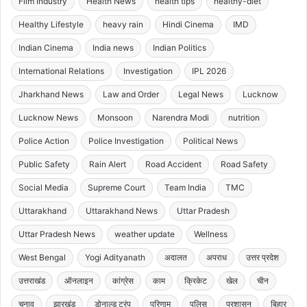
Film Industry
Health News
health tips
healthy-diet
Healthy Lifestyle
heavy rain
Hindi Cinema
IMD
Indian Cinema
India news
Indian Politics
International Relations
Investigation
IPL 2026
Jharkhand News
Law and Order
Legal News
Lucknow
Lucknow News
Monsoon
Narendra Modi
nutrition
Police Action
Police Investigation
Political News
Public Safety
Rain Alert
Road Accident
Road Safety
Social Media
Supreme Court
Team India
TMC
Uttarakhand
Uttarakhand News
Uttar Pradesh
Uttar Pradesh News
weather update
Wellness
West Bengal
Yogi Adityanath
अदालत
अपराध
उत्तर प्रदेश
उत्तराखंड
ऑनलाइन
कांग्रेस
काम
क्रिकेट
खेल
चीन
चुनाव
झारखंड
डोनाल्ड ट्रंप
परिणाम
पुलिस
प्रशासन
बिहार