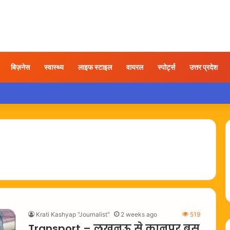
बिज़नेस
स्वास्थ्य
लाइफ स्टाइल
वायरल
स्पोर्ट्स
उत्तर प्रदेश
 तोड़फोड़ करते युवक का वीडियो वायरल, कार्रवाई की उठी मांग
Krati Kashyap "Journalist"
2 weeks ago
519
Transport – लखनऊ से कानपुर बस