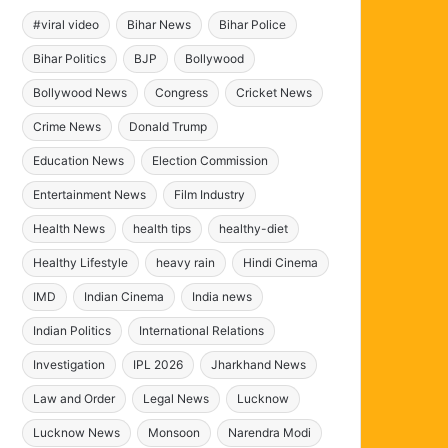
#viral video
Bihar News
Bihar Police
Bihar Politics
BJP
Bollywood
Bollywood News
Congress
Cricket News
Crime News
Donald Trump
Education News
Election Commission
Entertainment News
Film Industry
Health News
health tips
healthy-diet
Healthy Lifestyle
heavy rain
Hindi Cinema
IMD
Indian Cinema
India news
Indian Politics
International Relations
Investigation
IPL 2026
Jharkhand News
Law and Order
Legal News
Lucknow
Lucknow News
Monsoon
Narendra Modi