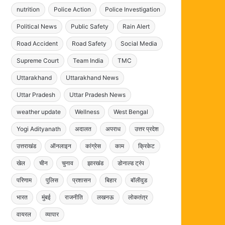
nutrition
Police Action
Police Investigation
Political News
Public Safety
Rain Alert
Road Accident
Road Safety
Social Media
Supreme Court
Team India
TMC
Uttarakhand
Uttarakhand News
Uttar Pradesh
Uttar Pradesh News
weather update
Wellness
West Bengal
Yogi Adityanath
अदालत
अपराध
उत्तर प्रदेश
उत्तराखंड
ऑनलाइन
कांग्रेस
काम
क्रिकेट
खेल
चीन
चुनाव
झारखंड
डोनाल्ड ट्रंप
परिणाम
पुलिस
प्रशासन
बिहार
बॉलीवुड
भारत
मुंबई
राजनीति
लखनऊ
लोकतंत्र
वायरल
व्यापार