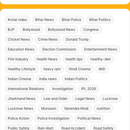
#viral video
Bihar News
Bihar Police
Bihar Politics
BJP
Bollywood
Bollywood News
Congress
Cricket News
Crime News
Donald Trump
Education News
Election Commission
Entertainment News
Film Industry
Health News
health tips
healthy-diet
Healthy Lifestyle
heavy rain
Hindi Cinema
IMD
Indian Cinema
India news
Indian Politics
International Relations
Investigation
IPL 2026
Jharkhand News
Law and Order
Legal News
Lucknow
Lucknow News
Monsoon
Narendra Modi
nutrition
Police Action
Police Investigation
Political News
Public Safety
Rain Alert
Road Accident
Road Safety