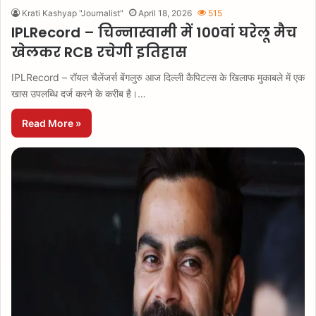
Krati Kashyap "Journalist"
April 18, 2026
515
IPLRecord – चिन्नास्वामी में 100वां घरेलू मैच
खेलकर RCB रचेगी इतिहास
IPLRecord – रॉयल चैलेंजर्स बेंगलुरु आज दिल्ली कैपिटल्स के खिलाफ मुकाबले में एक
खास उपलब्धि दर्ज करने के करीब है।…
Read More »