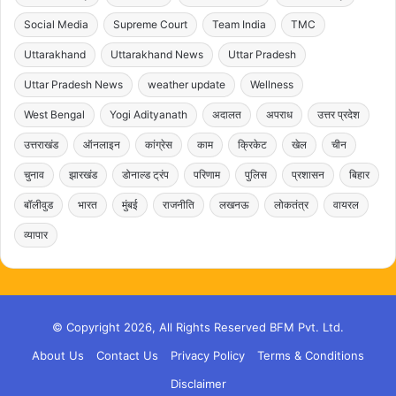
Social Media
Supreme Court
Team India
TMC
Uttarakhand
Uttarakhand News
Uttar Pradesh
Uttar Pradesh News
weather update
Wellness
West Bengal
Yogi Adityanath
अदालत
अपराध
उत्तर प्रदेश
उत्तराखंड
ऑनलाइन
कांग्रेस
काम
क्रिकेट
खेल
चीन
चुनाव
झारखंड
डोनाल्ड ट्रंप
परिणाम
पुलिस
प्रशासन
बिहार
बॉलीवुड
भारत
मुंबई
राजनीति
लखनऊ
लोकतंत्र
वायरल
व्यापार
© Copyright 2026, All Rights Reserved BFM Pvt. Ltd.
About Us
Contact Us
Privacy Policy
Terms & Conditions
Disclaimer