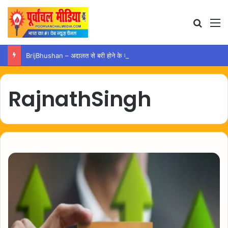
Search
M
BrijBhushan – अदालत से बरी होने के बाद अयोध्या पहुंचे बृजभूषण, समर्थकों ने किया स्वागत
RajnathSingh