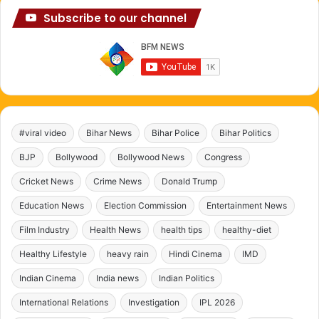
Subscribe to our channel
#viral video
Bihar News
Bihar Police
Bihar Politics
BJP
Bollywood
Bollywood News
Congress
Cricket News
Crime News
Donald Trump
Education News
Election Commission
Entertainment News
Film Industry
Health News
health tips
healthy-diet
Healthy Lifestyle
heavy rain
Hindi Cinema
IMD
Indian Cinema
India news
Indian Politics
International Relations
Investigation
IPL 2026