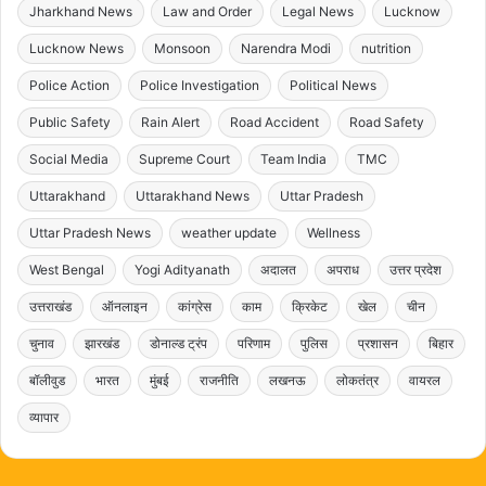
Jharkhand News
Law and Order
Legal News
Lucknow
Lucknow News
Monsoon
Narendra Modi
nutrition
Police Action
Police Investigation
Political News
Public Safety
Rain Alert
Road Accident
Road Safety
Social Media
Supreme Court
Team India
TMC
Uttarakhand
Uttarakhand News
Uttar Pradesh
Uttar Pradesh News
weather update
Wellness
West Bengal
Yogi Adityanath
अदालत
अपराध
उत्तर प्रदेश
उत्तराखंड
ऑनलाइन
कांग्रेस
काम
क्रिकेट
खेल
चीन
चुनाव
झारखंड
डोनाल्ड ट्रंप
परिणाम
पुलिस
प्रशासन
बिहार
बॉलीवुड
भारत
मुंबई
राजनीति
लखनऊ
लोकतंत्र
वायरल
व्यापार