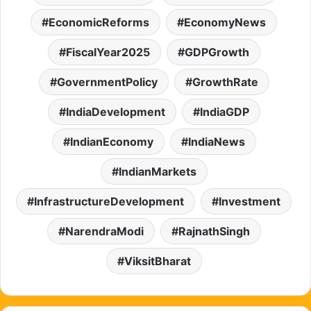
EconomicReforms
EconomyNews
FiscalYear2025
GDPGrowth
GovernmentPolicy
GrowthRate
IndiaDevelopment
IndiaGDP
IndianEconomy
IndiaNews
IndianMarkets
InfrastructureDevelopment
Investment
NarendraModi
RajnathSingh
ViksitBharat