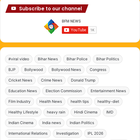
Subscribe to our channel
#viral video
Bihar News
Bihar Police
Bihar Politics
BJP
Bollywood
Bollywood News
Congress
Cricket News
Crime News
Donald Trump
Education News
Election Commission
Entertainment News
Film Industry
Health News
health tips
healthy-diet
Healthy Lifestyle
heavy rain
Hindi Cinema
IMD
Indian Cinema
India news
Indian Politics
International Relations
Investigation
IPL 2026