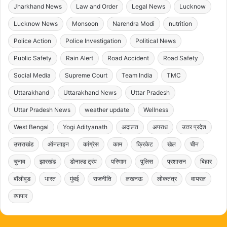
Jharkhand News
Law and Order
Legal News
Lucknow
Lucknow News
Monsoon
Narendra Modi
nutrition
Police Action
Police Investigation
Political News
Public Safety
Rain Alert
Road Accident
Road Safety
Social Media
Supreme Court
Team India
TMC
Uttarakhand
Uttarakhand News
Uttar Pradesh
Uttar Pradesh News
weather update
Wellness
West Bengal
Yogi Adityanath
अदालत
अपराध
उत्तर प्रदेश
उत्तराखंड
ऑनलाइन
कांग्रेस
काम
क्रिकेट
खेल
चीन
चुनाव
झारखंड
डोनाल्ड ट्रंप
परिणाम
पुलिस
प्रशासन
बिहार
बॉलीवुड
भारत
मुंबई
राजनीति
लखनऊ
लोकतंत्र
वायरल
व्यापार