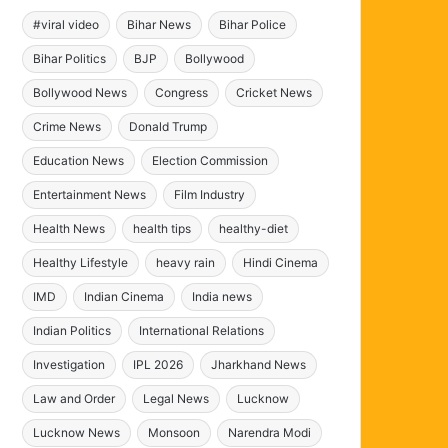
#viral video
Bihar News
Bihar Police
Bihar Politics
BJP
Bollywood
Bollywood News
Congress
Cricket News
Crime News
Donald Trump
Education News
Election Commission
Entertainment News
Film Industry
Health News
health tips
healthy-diet
Healthy Lifestyle
heavy rain
Hindi Cinema
IMD
Indian Cinema
India news
Indian Politics
International Relations
Investigation
IPL 2026
Jharkhand News
Law and Order
Legal News
Lucknow
Lucknow News
Monsoon
Narendra Modi