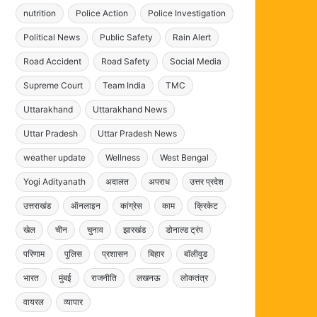
nutrition
Police Action
Police Investigation
Political News
Public Safety
Rain Alert
Road Accident
Road Safety
Social Media
Supreme Court
Team India
TMC
Uttarakhand
Uttarakhand News
Uttar Pradesh
Uttar Pradesh News
weather update
Wellness
West Bengal
Yogi Adityanath
अदालत
अपराध
उत्तर प्रदेश
उत्तराखंड
ऑनलाइन
कांग्रेस
काम
क्रिकेट
खेल
चीन
चुनाव
झारखंड
डोनाल्ड ट्रंप
परिणाम
पुलिस
प्रशासन
बिहार
बॉलीवुड
भारत
मुंबई
राजनीति
लखनऊ
लोकतंत्र
वायरल
व्यापार