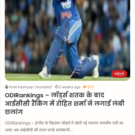
स्पोर्ट्स
Krati Kashyap "Journalist"
2 weeks ago
513
ODIRankings – लॉर्ड्स शतक के बाद
आईसीसी रैंकिंग में रोहित शर्मा ने लगाई लंबी
छलांग
ODIRankings – इंग्लैंड के खिलाफ लॉर्ड्स में खेली गई यादगार शतकीय पारी का
असर अब आईसीसी की ताजा वनडे बल्लेबाजी…