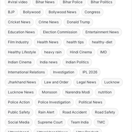
#viral video
Bihar News
Bihar Police
Bihar Politics
BJP
Bollywood
Bollywood News
Congress
Cricket News
Crime News
Donald Trump
Education News
Election Commission
Entertainment News
Film Industry
Health News
health tips
healthy-diet
Healthy Lifestyle
heavy rain
Hindi Cinema
IMD
Indian Cinema
India news
Indian Politics
International Relations
Investigation
IPL 2026
Jharkhand News
Law and Order
Legal News
Lucknow
Lucknow News
Monsoon
Narendra Modi
nutrition
Police Action
Police Investigation
Political News
Public Safety
Rain Alert
Road Accident
Road Safety
Social Media
Supreme Court
Team India
TMC