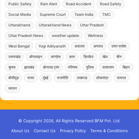
Public Safety
Rain Alert
Road Accident
Road Safety
Social Media
Supreme Court
Team India
TMC
Uttarakhand
Uttarakhand News
Uttar Pradesh
Uttar Pradesh News
weather update
Wellness
West Bengal
Yogi Adityanath
अदालत
अपराध
उत्तर प्रदेश
उत्तराखंड
ऑनलाइन
कांग्रेस
काम
क्रिकेट
खेल
चीन
चुनाव
झारखंड
डोनाल्ड ट्रंप
परिणाम
पुलिस
प्रशासन
बिहार
बॉलीवुड
भारत
मुंबई
राजनीति
लखनऊ
लोकतंत्र
वायरल
व्यापार
© Copyright 2026, All Rights Reserved BFM Pvt. Ltd.
About Us
Contact Us
Privacy Policy
Terms & Conditions