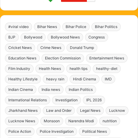
#viral video
Bihar News
Bihar Police
Bihar Politics
BJP
Bollywood
Bollywood News
Congress
Cricket News
Crime News
Donald Trump
Education News
Election Commission
Entertainment News
Film Industry
Health News
health tips
healthy-diet
Healthy Lifestyle
heavy rain
Hindi Cinema
IMD
Indian Cinema
India news
Indian Politics
International Relations
Investigation
IPL 2026
Jharkhand News
Law and Order
Legal News
Lucknow
Lucknow News
Monsoon
Narendra Modi
nutrition
Police Action
Police Investigation
Political News