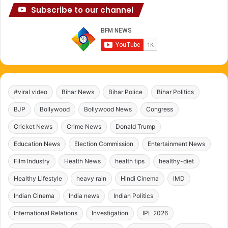
Subscribe to our channel
#viral video
Bihar News
Bihar Police
Bihar Politics
BJP
Bollywood
Bollywood News
Congress
Cricket News
Crime News
Donald Trump
Education News
Election Commission
Entertainment News
Film Industry
Health News
health tips
healthy-diet
Healthy Lifestyle
heavy rain
Hindi Cinema
IMD
Indian Cinema
India news
Indian Politics
International Relations
Investigation
IPL 2026