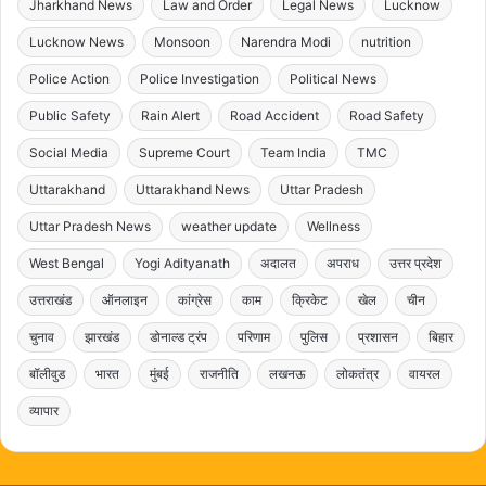
Jharkhand News
Law and Order
Legal News
Lucknow
Lucknow News
Monsoon
Narendra Modi
nutrition
Police Action
Police Investigation
Political News
Public Safety
Rain Alert
Road Accident
Road Safety
Social Media
Supreme Court
Team India
TMC
Uttarakhand
Uttarakhand News
Uttar Pradesh
Uttar Pradesh News
weather update
Wellness
West Bengal
Yogi Adityanath
अदालत
अपराध
उत्तर प्रदेश
उत्तराखंड
ऑनलाइन
कांग्रेस
काम
क्रिकेट
खेल
चीन
चुनाव
झारखंड
डोनाल्ड ट्रंप
परिणाम
पुलिस
प्रशासन
बिहार
बॉलीवुड
भारत
मुंबई
राजनीति
लखनऊ
लोकतंत्र
वायरल
व्यापार