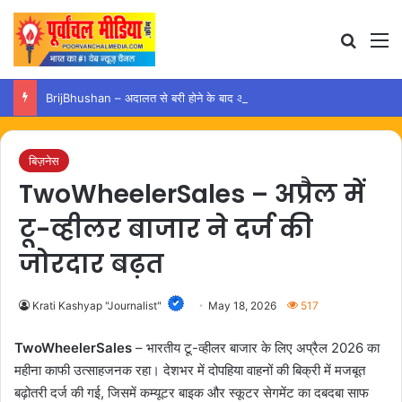
Search
M
BrijBhushan – अदालत से बरी होने के बाद अयोध्या पहुंचे बृजभूषण, समर्थकों ने किया स्वागत
बिज़नेस
TwoWheelerSales – अप्रैल में
टू-व्हीलर बाजार ने दर्ज की
जोरदार बढ़त
Krati Kashyap "Journalist"
May 18, 2026
517
TwoWheelerSales
– भारतीय टू-व्हीलर बाजार के लिए अप्रैल 2026 का
महीना काफी उत्साहजनक रहा। देशभर में दोपहिया वाहनों की बिक्री में मजबूत
बढ़ोतरी दर्ज की गई, जिसमें कम्यूटर बाइक और स्कूटर सेगमेंट का दबदबा साफ