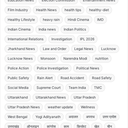
Education News
Election Commission
Entertainment News
Film Industry
Health News
health tips
healthy-diet
Healthy Lifestyle
heavy rain
Hindi Cinema
IMD
Indian Cinema
India news
Indian Politics
International Relations
Investigation
IPL 2026
Jharkhand News
Law and Order
Legal News
Lucknow
Lucknow News
Monsoon
Narendra Modi
nutrition
Police Action
Police Investigation
Political News
Public Safety
Rain Alert
Road Accident
Road Safety
Social Media
Supreme Court
Team India
TMC
Uttarakhand
Uttarakhand News
Uttar Pradesh
Uttar Pradesh News
weather update
Wellness
West Bengal
Yogi Adityanath
अदालत
अपराध
उत्तर प्रदेश
उत्तराखंड
ऑनलाइन
कांग्रेस
काम
क्रिकेट
खेल
चीन