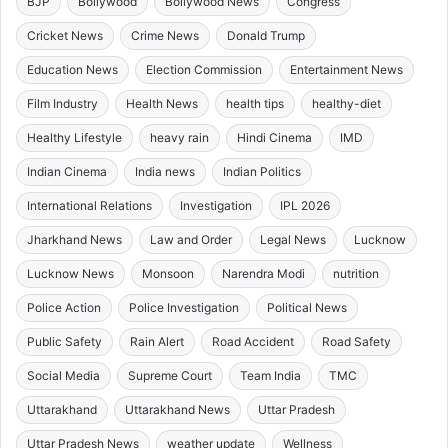
BJP
Bollywood
Bollywood News
Congress
Cricket News
Crime News
Donald Trump
Education News
Election Commission
Entertainment News
Film Industry
Health News
health tips
healthy-diet
Healthy Lifestyle
heavy rain
Hindi Cinema
IMD
Indian Cinema
India news
Indian Politics
International Relations
Investigation
IPL 2026
Jharkhand News
Law and Order
Legal News
Lucknow
Lucknow News
Monsoon
Narendra Modi
nutrition
Police Action
Police Investigation
Political News
Public Safety
Rain Alert
Road Accident
Road Safety
Social Media
Supreme Court
Team India
TMC
Uttarakhand
Uttarakhand News
Uttar Pradesh
Uttar Pradesh News
weather update
Wellness