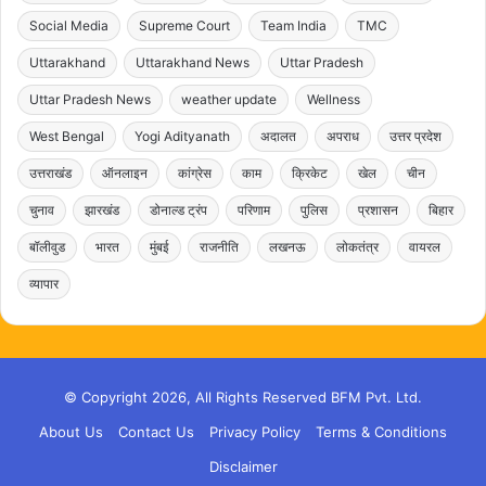
Social Media
Supreme Court
Team India
TMC
Uttarakhand
Uttarakhand News
Uttar Pradesh
Uttar Pradesh News
weather update
Wellness
West Bengal
Yogi Adityanath
अदालत
अपराध
उत्तर प्रदेश
उत्तराखंड
ऑनलाइन
कांग्रेस
काम
क्रिकेट
खेल
चीन
चुनाव
झारखंड
डोनाल्ड ट्रंप
परिणाम
पुलिस
प्रशासन
बिहार
बॉलीवुड
भारत
मुंबई
राजनीति
लखनऊ
लोकतंत्र
वायरल
व्यापार
© Copyright 2026, All Rights Reserved BFM Pvt. Ltd.
About Us
Contact Us
Privacy Policy
Terms & Conditions
Disclaimer