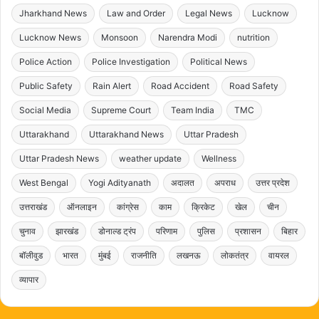
Jharkhand News
Law and Order
Legal News
Lucknow
Lucknow News
Monsoon
Narendra Modi
nutrition
Police Action
Police Investigation
Political News
Public Safety
Rain Alert
Road Accident
Road Safety
Social Media
Supreme Court
Team India
TMC
Uttarakhand
Uttarakhand News
Uttar Pradesh
Uttar Pradesh News
weather update
Wellness
West Bengal
Yogi Adityanath
अदालत
अपराध
उत्तर प्रदेश
उत्तराखंड
ऑनलाइन
कांग्रेस
काम
क्रिकेट
खेल
चीन
चुनाव
झारखंड
डोनाल्ड ट्रंप
परिणाम
पुलिस
प्रशासन
बिहार
बॉलीवुड
भारत
मुंबई
राजनीति
लखनऊ
लोकतंत्र
वायरल
व्यापार