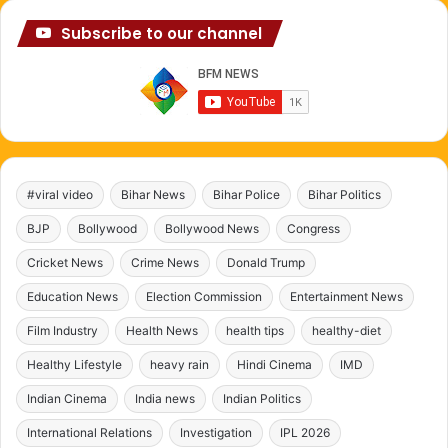
Subscribe to our channel
#viral video
Bihar News
Bihar Police
Bihar Politics
BJP
Bollywood
Bollywood News
Congress
Cricket News
Crime News
Donald Trump
Education News
Election Commission
Entertainment News
Film Industry
Health News
health tips
healthy-diet
Healthy Lifestyle
heavy rain
Hindi Cinema
IMD
Indian Cinema
India news
Indian Politics
International Relations
Investigation
IPL 2026