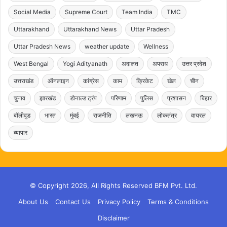
Social Media
Supreme Court
Team India
TMC
Uttarakhand
Uttarakhand News
Uttar Pradesh
Uttar Pradesh News
weather update
Wellness
West Bengal
Yogi Adityanath
अदालत
अपराध
उत्तर प्रदेश
उत्तराखंड
ऑनलाइन
कांग्रेस
काम
क्रिकेट
खेल
चीन
चुनाव
झारखंड
डोनाल्ड ट्रंप
परिणाम
पुलिस
प्रशासन
बिहार
बॉलीवुड
भारत
मुंबई
राजनीति
लखनऊ
लोकतंत्र
वायरल
व्यापार
© Copyright 2026, All Rights Reserved BFM Pvt. Ltd.
About Us
Contact Us
Privacy Policy
Terms & Conditions
Disclaimer