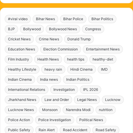
#viral video
Bihar News
Bihar Police
Bihar Politics
BJP
Bollywood
Bollywood News
Congress
Cricket News
Crime News
Donald Trump
Education News
Election Commission
Entertainment News
Film Industry
Health News
health tips
healthy-diet
Healthy Lifestyle
heavy rain
Hindi Cinema
IMD
Indian Cinema
India news
Indian Politics
International Relations
Investigation
IPL 2026
Jharkhand News
Law and Order
Legal News
Lucknow
Lucknow News
Monsoon
Narendra Modi
nutrition
Police Action
Police Investigation
Political News
Public Safety
Rain Alert
Road Accident
Road Safety