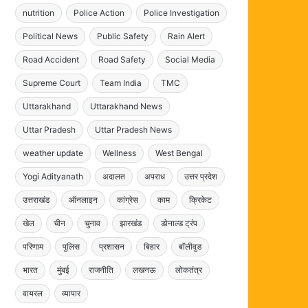
nutrition
Police Action
Police Investigation
Political News
Public Safety
Rain Alert
Road Accident
Road Safety
Social Media
Supreme Court
Team India
TMC
Uttarakhand
Uttarakhand News
Uttar Pradesh
Uttar Pradesh News
weather update
Wellness
West Bengal
Yogi Adityanath
अदालत
अपराध
उत्तर प्रदेश
उत्तराखंड
ऑनलाइन
कांग्रेस
काम
क्रिकेट
खेल
चीन
चुनाव
झारखंड
डोनाल्ड ट्रंप
परिणाम
पुलिस
प्रशासन
बिहार
बॉलीवुड
भारत
मुंबई
राजनीति
लखनऊ
लोकतंत्र
वायरल
व्यापार