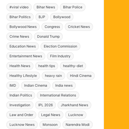
#viral video
Bihar News
Bihar Police
Bihar Politics
BJP
Bollywood
Bollywood News
Congress
Cricket News
Crime News
Donald Trump
Education News
Election Commission
Entertainment News
Film Industry
Health News
health tips
healthy-diet
Healthy Lifestyle
heavy rain
Hindi Cinema
IMD
Indian Cinema
India news
Indian Politics
International Relations
Investigation
IPL 2026
Jharkhand News
Law and Order
Legal News
Lucknow
Lucknow News
Monsoon
Narendra Modi