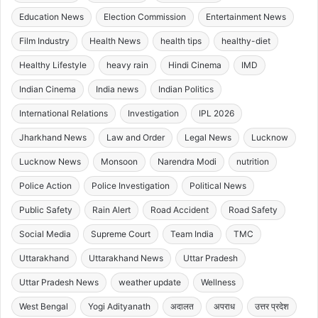
Education News
Election Commission
Entertainment News
Film Industry
Health News
health tips
healthy-diet
Healthy Lifestyle
heavy rain
Hindi Cinema
IMD
Indian Cinema
India news
Indian Politics
International Relations
Investigation
IPL 2026
Jharkhand News
Law and Order
Legal News
Lucknow
Lucknow News
Monsoon
Narendra Modi
nutrition
Police Action
Police Investigation
Political News
Public Safety
Rain Alert
Road Accident
Road Safety
Social Media
Supreme Court
Team India
TMC
Uttarakhand
Uttarakhand News
Uttar Pradesh
Uttar Pradesh News
weather update
Wellness
West Bengal
Yogi Adityanath
अदालत
अपराध
उत्तर प्रदेश