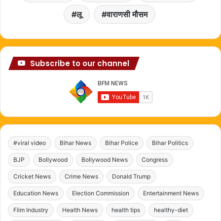
लू
वाराणसी मौसम
Subscribe to our channel
#viral video
Bihar News
Bihar Police
Bihar Politics
BJP
Bollywood
Bollywood News
Congress
Cricket News
Crime News
Donald Trump
Education News
Election Commission
Entertainment News
Film Industry
Health News
health tips
healthy-diet