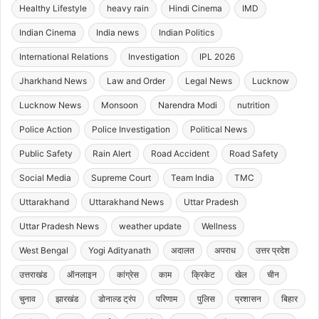
Healthy Lifestyle
heavy rain
Hindi Cinema
IMD
Indian Cinema
India news
Indian Politics
International Relations
Investigation
IPL 2026
Jharkhand News
Law and Order
Legal News
Lucknow
Lucknow News
Monsoon
Narendra Modi
nutrition
Police Action
Police Investigation
Political News
Public Safety
Rain Alert
Road Accident
Road Safety
Social Media
Supreme Court
Team India
TMC
Uttarakhand
Uttarakhand News
Uttar Pradesh
Uttar Pradesh News
weather update
Wellness
West Bengal
Yogi Adityanath
अदालत
अपराध
उत्तर प्रदेश
उत्तराखंड
ऑनलाइन
कांग्रेस
काम
क्रिकेट
खेल
चीन
चुनाव
झारखंड
डोनाल्ड ट्रंप
परिणाम
पुलिस
प्रशासन
बिहार