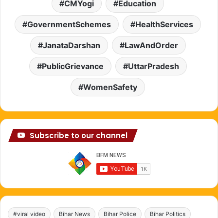
CMYogi
Education
GovernmentSchemes
HealthServices
JanataDarshan
LawAndOrder
PublicGrievance
UttarPradesh
WomenSafety
Subscribe to our channel
#viral video
Bihar News
Bihar Police
Bihar Politics