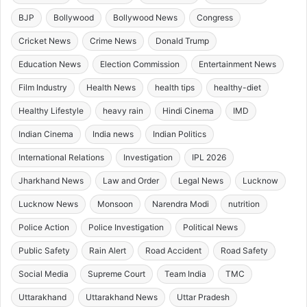
BJP
Bollywood
Bollywood News
Congress
Cricket News
Crime News
Donald Trump
Education News
Election Commission
Entertainment News
Film Industry
Health News
health tips
healthy-diet
Healthy Lifestyle
heavy rain
Hindi Cinema
IMD
Indian Cinema
India news
Indian Politics
International Relations
Investigation
IPL 2026
Jharkhand News
Law and Order
Legal News
Lucknow
Lucknow News
Monsoon
Narendra Modi
nutrition
Police Action
Police Investigation
Political News
Public Safety
Rain Alert
Road Accident
Road Safety
Social Media
Supreme Court
Team India
TMC
Uttarakhand
Uttarakhand News
Uttar Pradesh