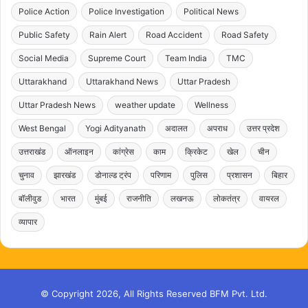
Police Action
Police Investigation
Political News
Public Safety
Rain Alert
Road Accident
Road Safety
Social Media
Supreme Court
Team India
TMC
Uttarakhand
Uttarakhand News
Uttar Pradesh
Uttar Pradesh News
weather update
Wellness
West Bengal
Yogi Adityanath
अदालत
अपराध
उत्तर प्रदेश
उत्तराखंड
ऑनलाइन
कांग्रेस
काम
क्रिकेट
खेल
चीन
चुनाव
झारखंड
डोनाल्ड ट्रंप
परिणाम
पुलिस
प्रशासन
बिहार
बॉलीवुड
भारत
मुंबई
राजनीति
लखनऊ
लोकतंत्र
वायरल
व्यापार
© Copyright 2026, All Rights Reserved BFM Pvt. Ltd.