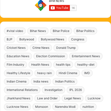
#viral video
Bihar News
Bihar Police
Bihar Politics
BJP
Bollywood
Bollywood News
Congress
Cricket News
Crime News
Donald Trump
Education News
Election Commission
Entertainment News
Film Industry
Health News
health tips
healthy-diet
Healthy Lifestyle
heavy rain
Hindi Cinema
IMD
Indian Cinema
India news
Indian Politics
International Relations
Investigation
IPL 2026
Jharkhand News
Law and Order
Legal News
Lucknow
Lucknow News
Monsoon
Narendra Modi
nutrition