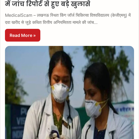
में जांच रिपोर्ट से हुए बड़े खुलासे
MedicalScam – लखनऊ स्थित किंग जॉर्ज चिकित्सा विश्वविद्यालय (केजीएमयू) में
दवा खरीद से जुड़े कथित वित्तीय अनियमितता मामले की जांच…
Read More »