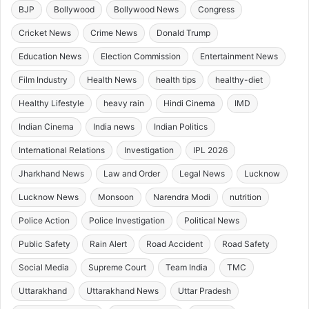
BJP
Bollywood
Bollywood News
Congress
Cricket News
Crime News
Donald Trump
Education News
Election Commission
Entertainment News
Film Industry
Health News
health tips
healthy-diet
Healthy Lifestyle
heavy rain
Hindi Cinema
IMD
Indian Cinema
India news
Indian Politics
International Relations
Investigation
IPL 2026
Jharkhand News
Law and Order
Legal News
Lucknow
Lucknow News
Monsoon
Narendra Modi
nutrition
Police Action
Police Investigation
Political News
Public Safety
Rain Alert
Road Accident
Road Safety
Social Media
Supreme Court
Team India
TMC
Uttarakhand
Uttarakhand News
Uttar Pradesh