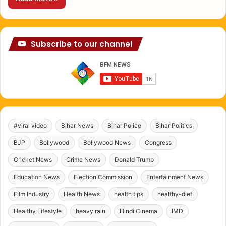
Subscribe to our channel
#viral video
Bihar News
Bihar Police
Bihar Politics
BJP
Bollywood
Bollywood News
Congress
Cricket News
Crime News
Donald Trump
Education News
Election Commission
Entertainment News
Film Industry
Health News
health tips
healthy-diet
Healthy Lifestyle
heavy rain
Hindi Cinema
IMD