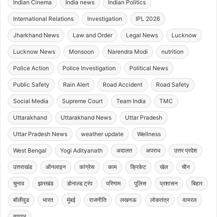
Indian Cinema
India news
Indian Politics
International Relations
Investigation
IPL 2026
Jharkhand News
Law and Order
Legal News
Lucknow
Lucknow News
Monsoon
Narendra Modi
nutrition
Police Action
Police Investigation
Political News
Public Safety
Rain Alert
Road Accident
Road Safety
Social Media
Supreme Court
Team India
TMC
Uttarakhand
Uttarakhand News
Uttar Pradesh
Uttar Pradesh News
weather update
Wellness
West Bengal
Yogi Adityanath
अदालत
अपराध
उत्तर प्रदेश
उत्तराखंड
ऑनलाइन
कांग्रेस
काम
क्रिकेट
खेल
चीन
चुनाव
झारखंड
डोनाल्ड ट्रंप
परिणाम
पुलिस
प्रशासन
बिहार
बॉलीवुड
भारत
मुंबई
राजनीति
लखनऊ
लोकतंत्र
वायरल
व्यापार