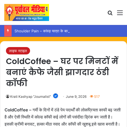
Search
M
Shoulder Pain – कांवड़ यात्रा के बाद कंधे में दर्द हो तो अपनाएं ये आसान उपाय
लाइफ स्टाइल
ColdCoffee – घर पर मिनटों में
बनाएं कैफे जैसी झागदार ठंडी
कॉफी
Krati Kashyap "Journalist"
June 9, 2026
517
ColdCoffee –
गर्मी के दिनों में ठंडे पेय पदार्थों की लोकप्रियता काफी बढ़ जाती
है और ऐसी स्थिति में कोल्ड कॉफी कई लोगों की पसंदीदा ड्रिंक बन जाती है।
इसकी क्रीमी बनावट, हल्का मीठा स्वाद और कॉफी की खुशबू इसे खास बनाती है।