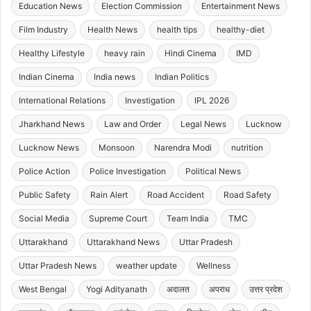
Education News
Election Commission
Entertainment News
Film Industry
Health News
health tips
healthy-diet
Healthy Lifestyle
heavy rain
Hindi Cinema
IMD
Indian Cinema
India news
Indian Politics
International Relations
Investigation
IPL 2026
Jharkhand News
Law and Order
Legal News
Lucknow
Lucknow News
Monsoon
Narendra Modi
nutrition
Police Action
Police Investigation
Political News
Public Safety
Rain Alert
Road Accident
Road Safety
Social Media
Supreme Court
Team India
TMC
Uttarakhand
Uttarakhand News
Uttar Pradesh
Uttar Pradesh News
weather update
Wellness
West Bengal
Yogi Adityanath
अदालत
अपराध
उत्तर प्रदेश