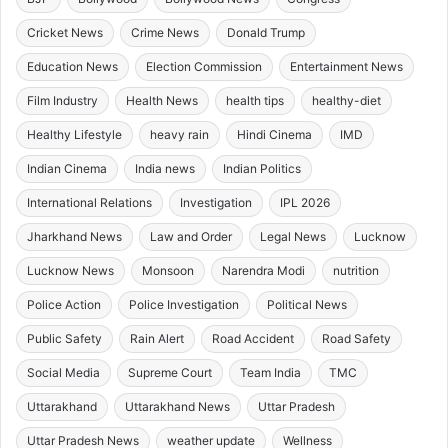
Cricket News
Crime News
Donald Trump
Education News
Election Commission
Entertainment News
Film Industry
Health News
health tips
healthy-diet
Healthy Lifestyle
heavy rain
Hindi Cinema
IMD
Indian Cinema
India news
Indian Politics
International Relations
Investigation
IPL 2026
Jharkhand News
Law and Order
Legal News
Lucknow
Lucknow News
Monsoon
Narendra Modi
nutrition
Police Action
Police Investigation
Political News
Public Safety
Rain Alert
Road Accident
Road Safety
Social Media
Supreme Court
Team India
TMC
Uttarakhand
Uttarakhand News
Uttar Pradesh
Uttar Pradesh News
weather update
Wellness