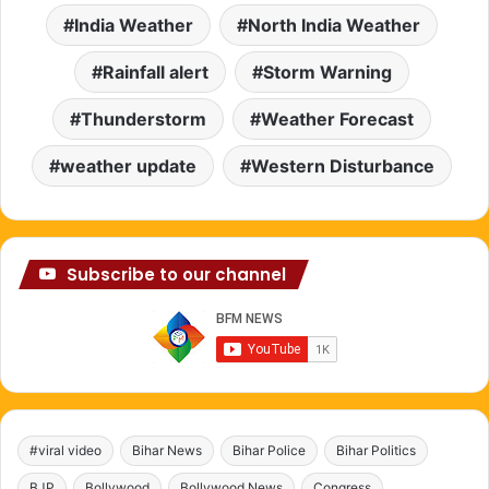
India Weather
North India Weather
Rainfall alert
Storm Warning
Thunderstorm
Weather Forecast
weather update
Western Disturbance
Subscribe to our channel
#viral video
Bihar News
Bihar Police
Bihar Politics
BJP
Bollywood
Bollywood News
Congress