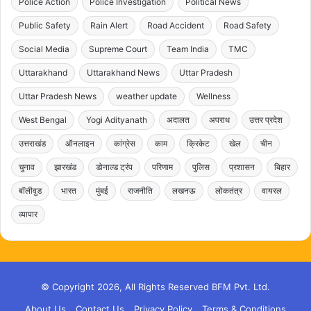
Police Action
Police Investigation
Political News
Public Safety
Rain Alert
Road Accident
Road Safety
Social Media
Supreme Court
Team India
TMC
Uttarakhand
Uttarakhand News
Uttar Pradesh
Uttar Pradesh News
weather update
Wellness
West Bengal
Yogi Adityanath
अदालत
अपराध
उत्तर प्रदेश
उत्तराखंड
ऑनलाइन
कांग्रेस
काम
क्रिकेट
खेल
चीन
चुनाव
झारखंड
डोनाल्ड ट्रंप
परिणाम
पुलिस
प्रशासन
बिहार
बॉलीवुड
भारत
मुंबई
राजनीति
लखनऊ
लोकतंत्र
वायरल
व्यापार
© Copyright 2026, All Rights Reserved BFM Pvt. Ltd.
About Us
Contact Us
Privacy Policy
Terms & Conditions