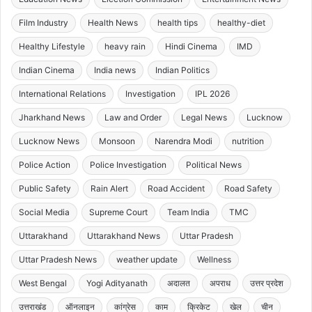
Film Industry
Health News
health tips
healthy-diet
Healthy Lifestyle
heavy rain
Hindi Cinema
IMD
Indian Cinema
India news
Indian Politics
International Relations
Investigation
IPL 2026
Jharkhand News
Law and Order
Legal News
Lucknow
Lucknow News
Monsoon
Narendra Modi
nutrition
Police Action
Police Investigation
Political News
Public Safety
Rain Alert
Road Accident
Road Safety
Social Media
Supreme Court
Team India
TMC
Uttarakhand
Uttarakhand News
Uttar Pradesh
Uttar Pradesh News
weather update
Wellness
West Bengal
Yogi Adityanath
अदालत
अपराध
उत्तर प्रदेश
उत्तराखंड
ऑनलाइन
कांग्रेस
काम
क्रिकेट
खेल
चीन