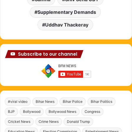
Supplementary Demands
Uddhav Thackeray
Subscribe to our channel
#viral video
Bihar News
Bihar Police
Bihar Politics
BJP
Bollywood
Bollywood News
Congress
Cricket News
Crime News
Donald Trump
Education News
Election Commission
Entertainment News