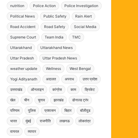
nutrition
Police Action
Police Investigation
Political News
Public Safety
Rain Alert
Road Accident
Road Safety
Social Media
Supreme Court
Team India
TMC
Uttarakhand
Uttarakhand News
Uttar Pradesh
Uttar Pradesh News
weather update
Wellness
West Bengal
Yogi Adityanath
अदालत
अपराध
उत्तर प्रदेश
उत्तराखंड
ऑनलाइन
कांग्रेस
काम
क्रिकेट
खेल
चीन
चुनाव
झारखंड
डोनाल्ड ट्रंप
परिणाम
पुलिस
प्रशासन
बिहार
बॉलीवुड
भारत
मुंबई
राजनीति
लखनऊ
लोकतंत्र
वायरल
व्यापार