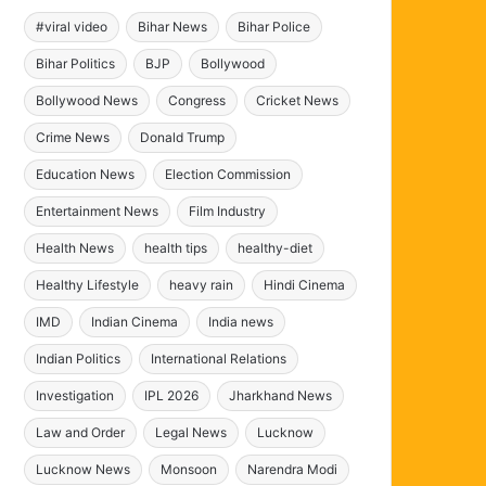
#viral video
Bihar News
Bihar Police
Bihar Politics
BJP
Bollywood
Bollywood News
Congress
Cricket News
Crime News
Donald Trump
Education News
Election Commission
Entertainment News
Film Industry
Health News
health tips
healthy-diet
Healthy Lifestyle
heavy rain
Hindi Cinema
IMD
Indian Cinema
India news
Indian Politics
International Relations
Investigation
IPL 2026
Jharkhand News
Law and Order
Legal News
Lucknow
Lucknow News
Monsoon
Narendra Modi