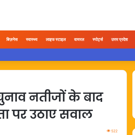
बिज़नेस
स्वास्थ्य
लाइफ स्टाइल
वायरल
स्पोर्ट्स
उत्तर प्रदेश
 यात्रा के बाद कंधे में दर्द हो तो अपनाएं ये आसान उपाय
चुनाव नतीजों के बाद
षता पर उठाए सवाल
522