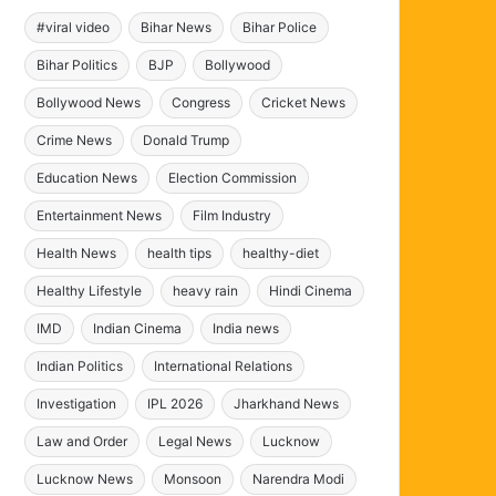
#viral video
Bihar News
Bihar Police
Bihar Politics
BJP
Bollywood
Bollywood News
Congress
Cricket News
Crime News
Donald Trump
Education News
Election Commission
Entertainment News
Film Industry
Health News
health tips
healthy-diet
Healthy Lifestyle
heavy rain
Hindi Cinema
IMD
Indian Cinema
India news
Indian Politics
International Relations
Investigation
IPL 2026
Jharkhand News
Law and Order
Legal News
Lucknow
Lucknow News
Monsoon
Narendra Modi