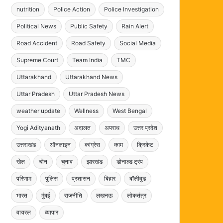
nutrition
Police Action
Police Investigation
Political News
Public Safety
Rain Alert
Road Accident
Road Safety
Social Media
Supreme Court
Team India
TMC
Uttarakhand
Uttarakhand News
Uttar Pradesh
Uttar Pradesh News
weather update
Wellness
West Bengal
Yogi Adityanath
अदालत
अपराध
उत्तर प्रदेश
उत्तराखंड
ऑनलाइन
कांग्रेस
काम
क्रिकेट
खेल
चीन
चुनाव
झारखंड
डोनाल्ड ट्रंप
परिणाम
पुलिस
प्रशासन
बिहार
बॉलीवुड
भारत
मुंबई
राजनीति
लखनऊ
लोकतंत्र
वायरल
व्यापार