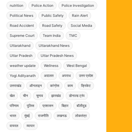
nutrition
Police Action
Police Investigation
Political News
Public Safety
Rain Alert
Road Accident
Road Safety
Social Media
Supreme Court
Team India
TMC
Uttarakhand
Uttarakhand News
Uttar Pradesh
Uttar Pradesh News
weather update
Wellness
West Bengal
Yogi Adityanath
अदालत
अपराध
उत्तर प्रदेश
उत्तराखंड
ऑनलाइन
कांग्रेस
काम
क्रिकेट
खेल
चीन
चुनाव
झारखंड
डोनाल्ड ट्रंप
परिणाम
पुलिस
प्रशासन
बिहार
बॉलीवुड
भारत
मुंबई
राजनीति
लखनऊ
लोकतंत्र
वायरल
व्यापार