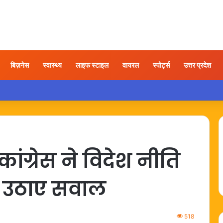
बिज़नेस
स्वास्थ्य
लाइफ स्टाइल
वायरल
स्पोर्ट्स
उत्तर प्रदेश
ी होने के बाद अयोध्या पहुंचे बृजभूषण, समर्थकों ने किया स्वागत
ंग्रेस ने विदेश नीति
 उठाए सवाल
518