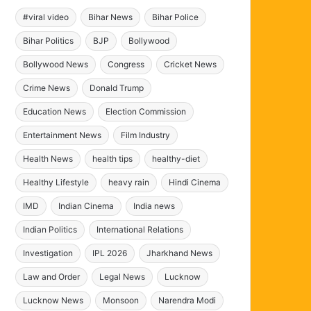
#viral video
Bihar News
Bihar Police
Bihar Politics
BJP
Bollywood
Bollywood News
Congress
Cricket News
Crime News
Donald Trump
Education News
Election Commission
Entertainment News
Film Industry
Health News
health tips
healthy-diet
Healthy Lifestyle
heavy rain
Hindi Cinema
IMD
Indian Cinema
India news
Indian Politics
International Relations
Investigation
IPL 2026
Jharkhand News
Law and Order
Legal News
Lucknow
Lucknow News
Monsoon
Narendra Modi