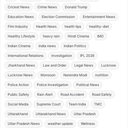
Cricket News
Crime News
Donald Trump
Education News
Election Commission
Entertainment News
Film Industry
Health News
health tips
healthy-diet
Healthy Lifestyle
heavy rain
Hindi Cinema
IMD
Indian Cinema
India news
Indian Politics
International Relations
Investigation
IPL 2026
Jharkhand News
Law and Order
Legal News
Lucknow
Lucknow News
Monsoon
Narendra Modi
nutrition
Police Action
Police Investigation
Political News
Public Safety
Rain Alert
Road Accident
Road Safety
Social Media
Supreme Court
Team India
TMC
Uttarakhand
Uttarakhand News
Uttar Pradesh
Uttar Pradesh News
weather update
Wellness